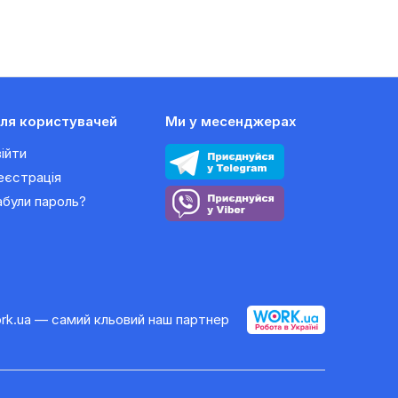
ля користувачей
Ми у месенджерах
війти
еєстрація
абули пароль?
rk.ua — самий кльовий наш партнер