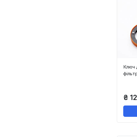
Ключ 
фільт
₴ 1