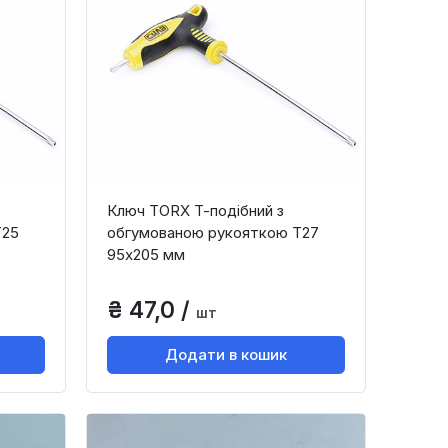
Ключ TORX Т-подібний з
Т25
обгумованою рукояткою Т27
95х205 мм
₴ 47,0 /
шт
Додати в кошик