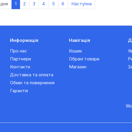
едня
1
2
3
4
5
6
Наступна
Информація
Навігація
Д
Про нас
Кошик
У
Партнери
Обрані товари
Р
Контакти
Магазин
З
Доставка та оплата
Обмін та повернення
Гарантія
Wo