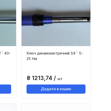
`` 40-
Ключ динамометричний 1/4`` 5-
25 Нм
₴ 1213,74 /
шт
Додати в кошик