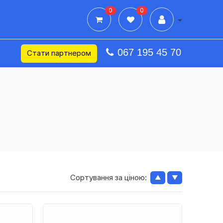
0
0
Дії в профілі
067 195 45 70
Стати партнером
Сортування за ціною:
▲
▼