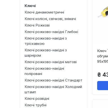
Ключі
Ключі динамометричні
Ключі колісні, свічкові, знімачі
Ключі Рожкові
Ключі рожково-накідні Глибокі
Ключі рожково-накідні з
тріскавкою
Ключі рожково-накідні з
Ключ 
шарніром
обгум
95х19
Ключі рожково-накідні матові
Ключі рожково-накідні
поліровані
₴ 4
Ключі рожково-накідні Стандарт
Ключі рожково-накідні Холодний
штамп
Ключі розвідні
Ключі трубні