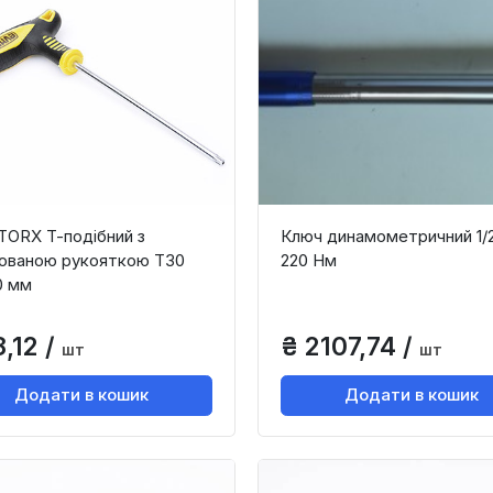
TORX Т-подібний з
Ключ динамометричний 1/2
ованою рукояткою Т30
220 Нм
0 мм
,12 /
₴ 2107,74 /
шт
шт
Додати в кошик
Додати в кошик