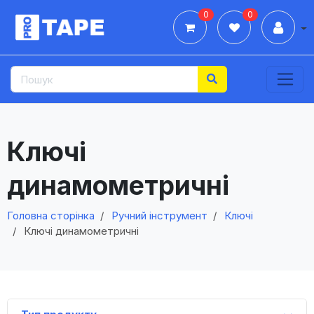
0
0
Дії
Ключі
динамометричні
Головна сторінка
Ручний інструмент
Ключі
Ключі динамометричні