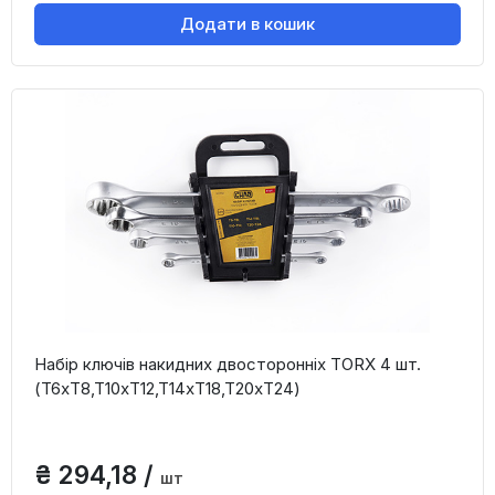
Додати в кошик
Набір ключів накидних двосторонніх TORX 4 шт.
(T6хT8,T10хT12,T14хT18,T20хT24)
₴ 294,18 /
шт