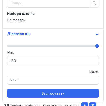
Набори ключів
Всі товари
Діапазон цін
Мін.
Макс.
Застосувати
36
Товарів знайдено
Сортування за ціною:
▲
▼