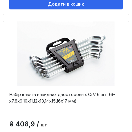
Додати в кошик
Набір ключів накидних двосторонніх CrV 6 шт. (6-
х7,8х9,10х11,12х13,14х15,16х17 мм)
₴ 408,9 /
шт