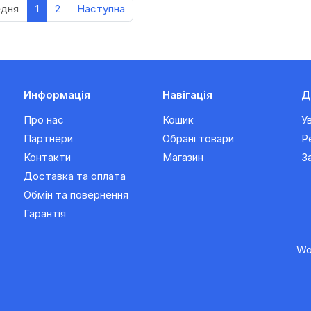
едня
1
2
Наступна
Информація
Навігація
Д
Про нас
Кошик
У
Партнери
Обрані товари
Р
Контакти
Магазин
З
Доставка та оплата
Обмін та повернення
Гарантія
Wo