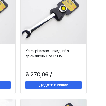
Ключ ріжково-накидний з
тріскавкою CrV 17 мм
₴ 270,06 /
шт
Додати в кошик