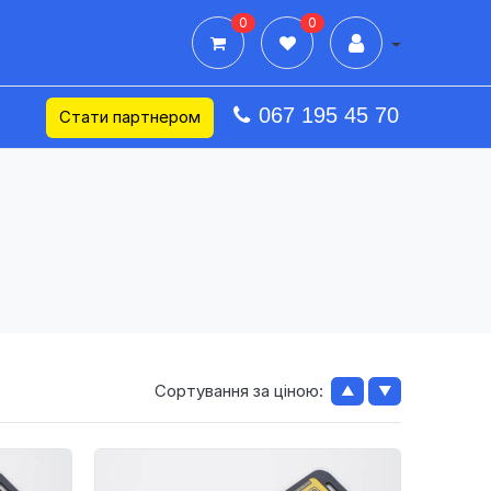
0
0
Дії в профілі
067 195 45 70
Стати партнером
Сортування за ціною:
▲
▼