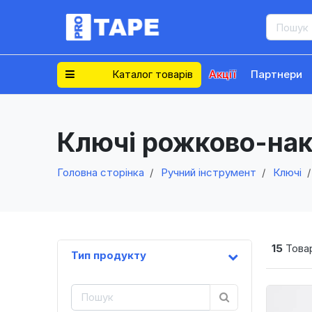
Каталог товарів
Акції
Партнери
Ключі рожково-накі
Головна сторінка
Ручний інструмент
Ключі
15
Товар
Тип продукту