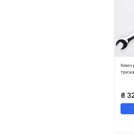
Ключ 
тріск
₴ 3