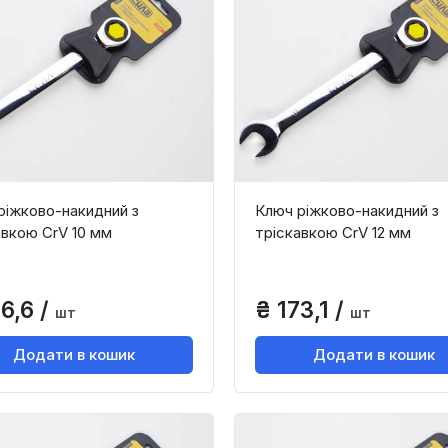
ріжково-накидний з
Ключ ріжково-накидний з
авкою CrV 10 мм
тріскавкою CrV 12 мм
6,6 /
₴ 173,1 /
шт
шт
Додати в кошик
Додати в кошик