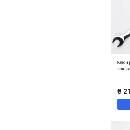
Ключ 
тріск
₴ 21