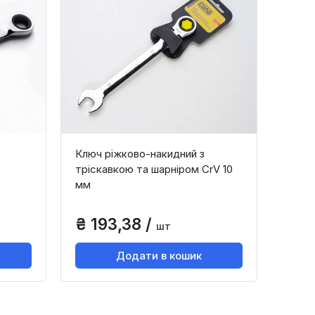
Ключ ріжково-накидний з
тріскавкою та шарніром CrV 10
мм
₴ 193,38 /
шт
Додати в кошик