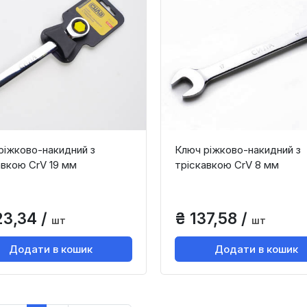
ріжково-накидний з
Ключ ріжково-накидний з
авкою CrV 19 мм
тріскавкою CrV 8 мм
23,34 /
₴ 137,58 /
шт
шт
Додати в кошик
Додати в кошик