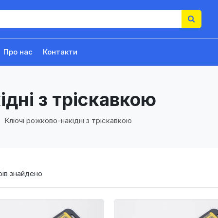
Про нас
Контакти
дні з тріскавкою
Ключі рожково-накідні з тріскавкою
ів знайдено