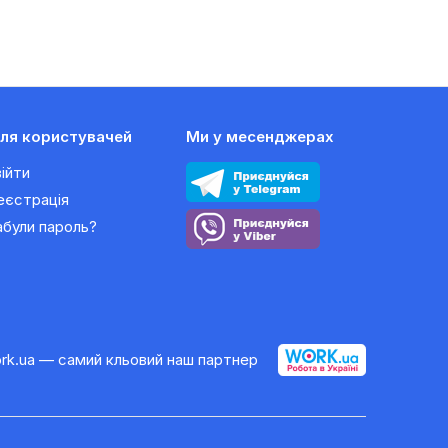
ля користувачей
Ми у месенджерах
війти
еєстрація
абули пароль?
rk.ua — самий кльовий наш партнер