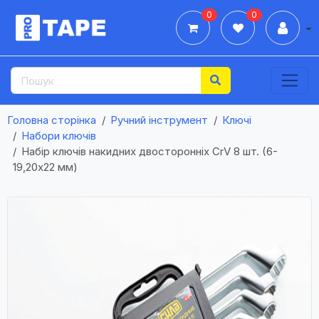
0
0
Дії
Головна сторінка
Ручний інструмент
Ключі
Набори ключів
Набір ключів накидних двосторонніх CrV 8 шт. (6-
19,20x22 мм)