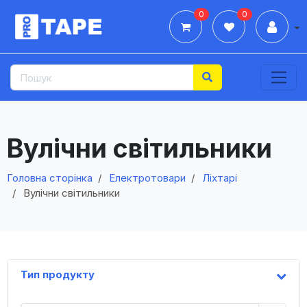
0
0
Дії
Вулічни світильники
Головна сторінка
Електротовари
Ліхтарі
Вулічни світильники
Тип продукту