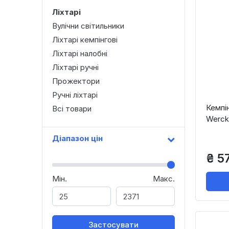
Ліхтарі
Вулічни світильники
Ліхтарі кемпінгові
Ліхтарі налобні
Ліхтарі ручні
Прожектори
Ручні ліхтарі
Кемпі
Всі товари
Werc
Діапазон цін
₴ 5
Мін.
Макс.
Застосувати