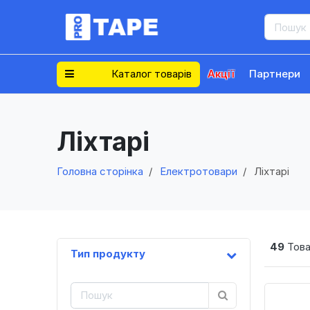
Каталог товарів
Акції
Партнери
Ліхтарі
Головна сторінка
Електротовари
Ліхтарі
49
Това
Тип продукту