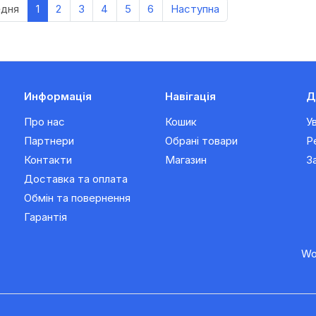
едня
1
2
3
4
5
6
Наступна
Информація
Навігація
Д
Про нас
Кошик
У
Партнери
Обрані товари
Р
Контакти
Магазин
З
Доставка та оплата
Обмін та повернення
Гарантія
Wo