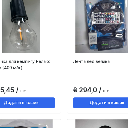
чка для кемпінгу Релакс
Лента лед велика
м (400 мАг)
95,45 /
₴ 294,0 /
шт
шт
Додати в кошик
Додати в кошик