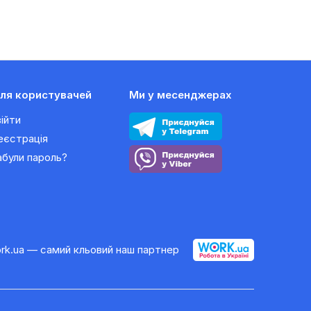
ля користувачей
Ми у месенджерах
війти
еєстрація
абули пароль?
rk.ua — самий кльовий наш партнер