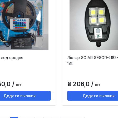
 лед средня
Ліхтар SOIAR SESOR-2182-
181)
50,0 /
₴ 206,0 /
шт
шт
Додати в кошик
Додати в кошик