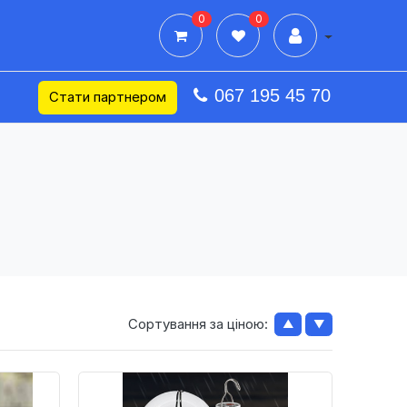
0
0
Дії в профілі
067 195 45 70
Стати партнером
Сортування за ціною:
▲
▼