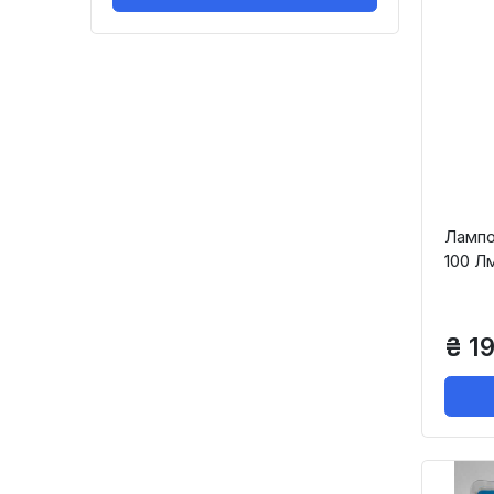
Лампо
100 Л
₴ 1