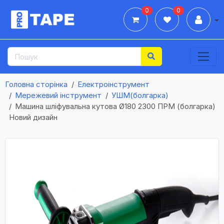
0
0
Дії
Головна сторінка
Електроінструмент
Мережевий інструмент
УШМ(болгарка)
Машина шліфувальна кутова Ø180 2300 ПРМ (болгарка)
Новий дизайн