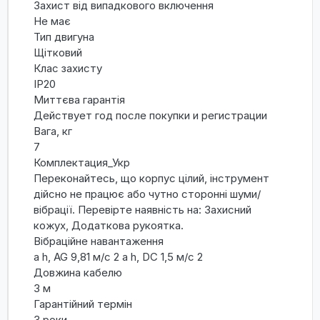
Захист від випадкового включення
Не має
Тип двигуна
Щітковий
Клас захисту
IP20
Миттєва гарантія
Действует год после покупки и регистрации
Вага, кг
7
Комплектация_Укр
Переконайтесь, що корпус цілий, інструмент
дійсно не працює або чутно сторонні шуми/
вібрації. Перевірте наявність на: Захисний
кожух, Додаткова рукоятка.
Вібраційне навантаження
a h, AG 9,81 м/с 2 a h, DC 1,5 м/с 2
Довжина кабелю
3 м
Гарантійний термін
3 роки