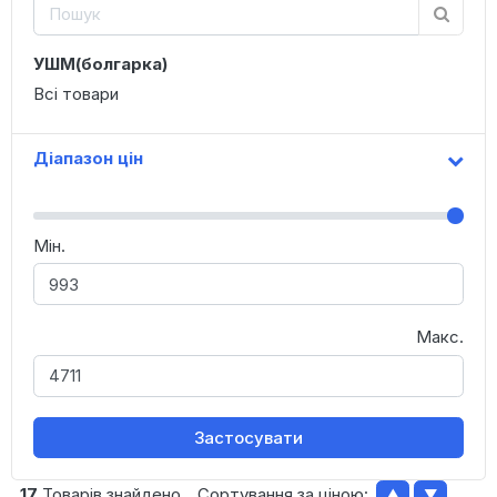
УШМ(болгарка)
Всі товари
Діапазон цін
Мін.
Макс.
Застосувати
17
Товарів знайдено
Сортування за ціною:
▲
▼