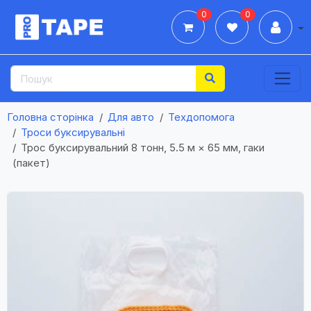
0
0
Дії
Головна сторінка
Для авто
Техдопомога
Троси буксирувальні
Трос буксирувальний 8 тонн, 5.5 м × 65 мм, гаки
(пакет)