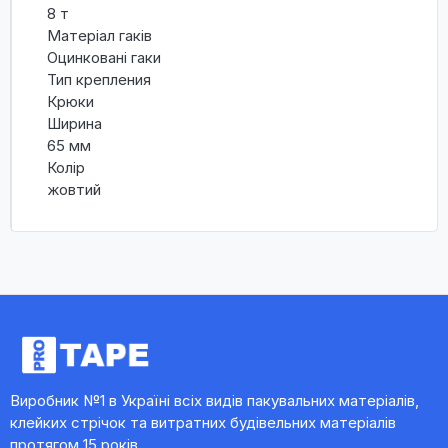
8 т
Матеріал гаків
Оцинковані гаки
Тип крепления
Крюки
Ширина
65 мм
Колір
жовтий
Виробник №1 в Україні всіх видів пакувальних матеріалів,
клейких стрічок та витратних будівельних матеріалів
протягом 15 років.