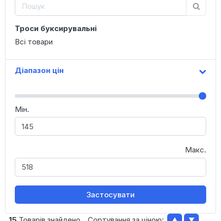
Троси буксирувальні
Всі товари
Діапазон цін
Мін.
Макс.
Застосувати
15
Товарів знайдено
Сортування за ціною:
▲
▼