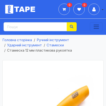
0
0
Дії
Головна сторінка
Ручний інструмент
Ударний інструмент
Стамески
Стамеска 12 мм пластикова рукоятка