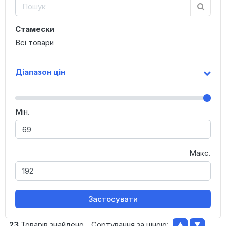
Стамески
Всі товари
Діапазон цін
Мін.
Макс.
Застосувати
23
Товарів знайдено
Сортування за ціною:
▲
▼