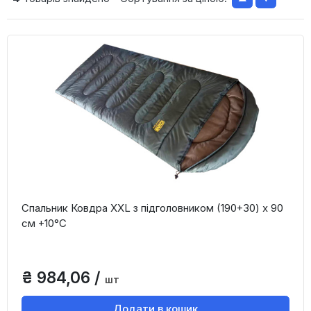
Спальник Ковдра XXL з підголовником (190+30) х 90
см +10°С
₴ 984,06 /
шт
Додати в кошик