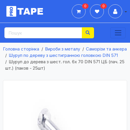
0
0
Дії
Головна сторінка
Вироби з металу
Саморізи та анкера
Шуруп по дереву з шестигранною головкою DIN 571
Шуруп до дерева з шест. гол. 6х 70 DIN 571 ЦБ (пач. 25
шт.) (паков - 25шт)