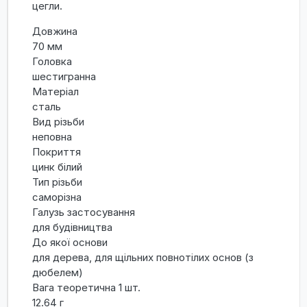
цегли.
Довжина
70 мм
Головка
шестигранна
Матеріал
сталь
Вид різьби
неповна
Покриття
цинк білий
Тип різьби
саморізна
Галузь застосування
для будівництва
До якої основи
для дерева, для щільних повнотілих основ (з
дюбелем)
Вага теоретична 1 шт.
12.64 г