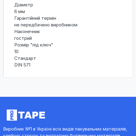
Діаметр
6 мм
Гарантійний термін
не передбачено виробником
Наконечник
гострий
Розмір "під ключ"
10
Стандарт
DIN 571
Виробник №1 в Україні всіх видів пакувальних матеріалів,
клейких стрічок та витратних будівельних матеріалів