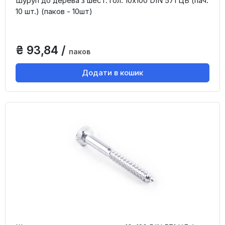
Шуруп до дерева з шест. гол. 10х100 DIN 571 ЦБ (пач.
10 шт.) (паков - 10шт)
₴ 93,84 /
паков
Додати в кошик