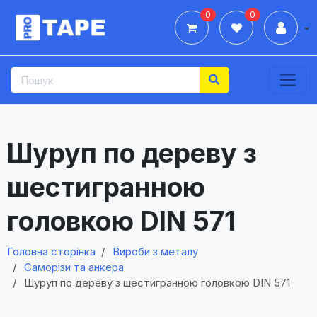
0
0
Дії
Шуруп по дереву з
шестигранною
головкою DIN 571
Головна сторінка
Вироби з металу
Саморізи та анкера
Шуруп по дереву з шестигранною головкою DIN 571