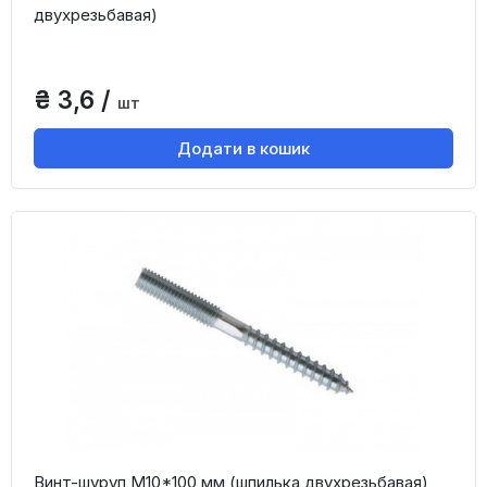
двухрезьбавая)
₴ 3,6 /
шт
Додати в кошик
Винт-шуруп М10*100 мм (шпилька двухрезьбавая)