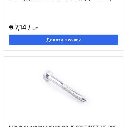
₴ 7,14 /
шт
Додати в кошик