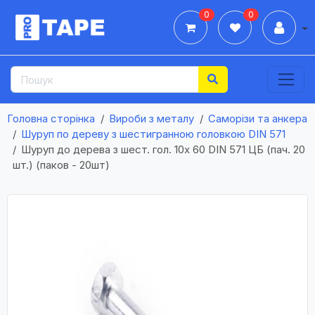
0
0
Дії
Головна сторінка
Вироби з металу
Саморізи та анкера
Шуруп по дереву з шестигранною головкою DIN 571
Шуруп до дерева з шест. гол. 10х 60 DIN 571 ЦБ (пач. 20
шт.) (паков - 20шт)