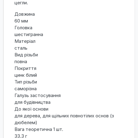
цегли.
Довжина
60 мм
Головка
шестигранна
Матеріал
сталь
Вид різьби
повна
Покриття
цинк білий
Тип різьби
саморізна
Галузь застосування
для будівництва
До якої основи
для дерева, для щільних повнотілих основ (з
дюбелем)
Вага теоретична 1 шт.
33.3 г