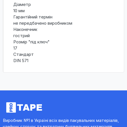
Діаметр
10 мм
Гарантійний термін
не передбачено виробником
Наконечник
гострий
Розмір "під ключ"
17
Стандарт
DIN 571
Виробник №1 в Україні всіх видів пакувальних матеріалів,
клейких стрічок та витратних будівельних матеріалів