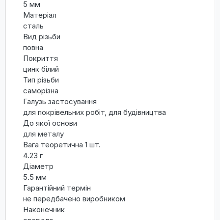
5 мм
Матеріал
сталь
Вид різьби
повна
Покриття
цинк білий
Тип різьби
саморізна
Галузь застосування
для покрівельних робіт, для будівництва
До якої основи
для металу
Вага теоретична 1 шт.
4.23 г
Діаметр
5.5 мм
Гарантійний термін
не передбачено виробником
Наконечник