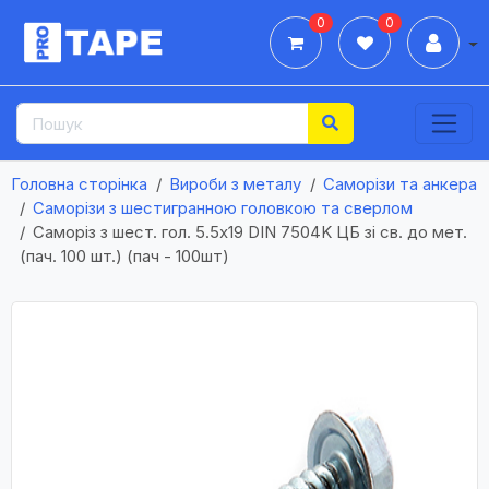
0
0
Дії
Головна сторінка
Вироби з металу
Саморізи та анкера
Саморізи з шестигранною головкою та сверлом
Саморіз з шест. гол. 5.5х19 DIN 7504K ЦБ зі св. до мет.
(пач. 100 шт.) (пач - 100шт)