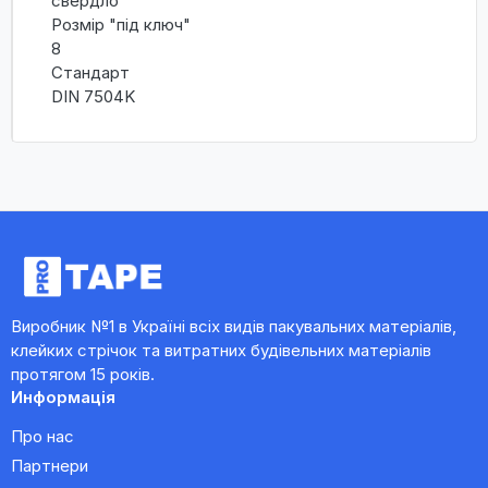
свердло
Розмір "під ключ"
8
Стандарт
DIN 7504K
Виробник №1 в Україні всіх видів пакувальних матеріалів,
клейких стрічок та витратних будівельних матеріалів
протягом 15 років.
Информація
Про нас
Партнери