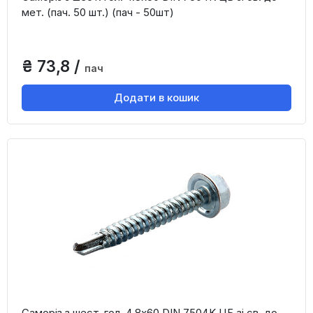
мет. (пач. 50 шт.) (пач - 50шт)
₴ 73,8 /
пач
Додати в кошик
Саморіз з шест. гол. 4.8х60 DIN 7504K ЦБ зі св. до