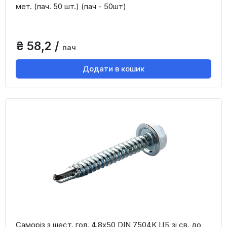
мет. (пач. 50 шт.) (пач - 50шт)
₴ 58,2 /
пач
Додати в кошик
Саморіз з шест. гол. 4.8х50 DIN 7504K ЦБ зі св. до