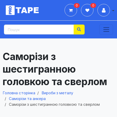
0
0
Дії
Саморізи з
шестигранною
головкою та сверлом
Головна сторінка
Вироби з металу
Саморізи та анкера
Саморізи з шестигранною головкою та сверлом