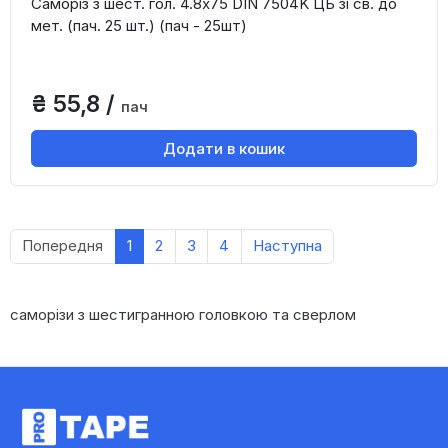
Саморіз з шест. гол. 4.8х75 DIN 7504K ЦБ зі св. до
мет. (пач. 25 шт.) (пач - 25шт)
₴ 55,8 /
пач
Додати в кошик
Попередня
1
2
3
4
Наступна
саморізи з шестигранною головкою та сверлом