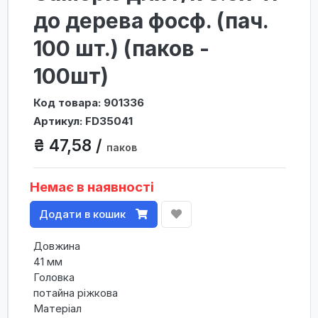
до дерева фосф. (пач.
100 шт.) (паков -
100шт)
Код товара: 901336
Артикул: FD35041
₴ 47,58 /
паков
Немає в наявності
Додати в кошик
Довжина
41 мм
Головка
потайна ріжкова
Матеріал