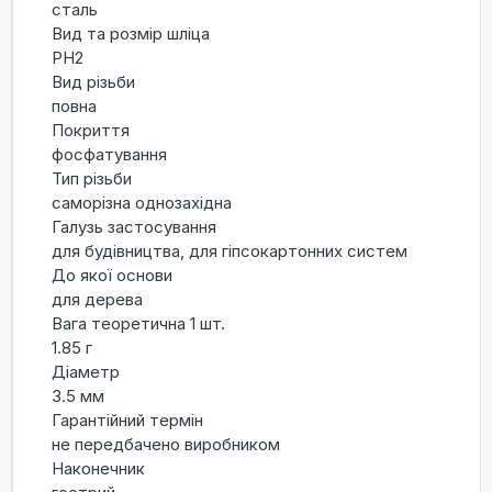
сталь
Вид та розмір шліца
PH2
Вид різьби
повна
Покриття
фосфатування
Тип різьби
саморізна однозахідна
Галузь застосування
для будівництва, для гіпсокартонних систем
До якої основи
для дерева
Вага теоретична 1 шт.
1.85 г
Діаметр
3.5 мм
Гарантійний термін
не передбачено виробником
Наконечник