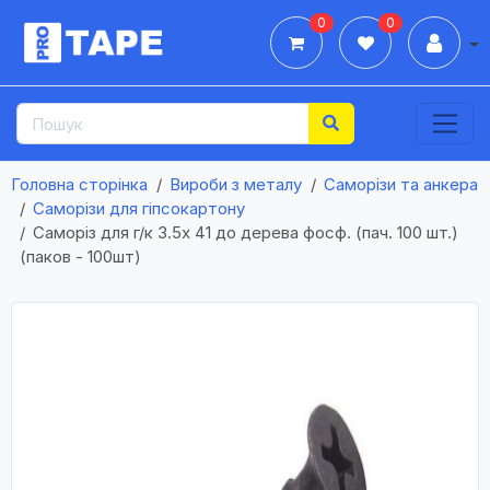
0
0
Дії
Головна сторінка
Вироби з металу
Саморізи та анкера
Саморізи для гіпсокартону
Саморіз для г/к 3.5х 41 до дерева фосф. (пач. 100 шт.)
(паков - 100шт)