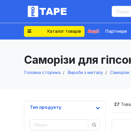
Каталог товарів
Акції
Партнери
Саморізи для гіпс
Головна сторінка
Вироби з металу
Саморізи 
27
Това
Тип продукту