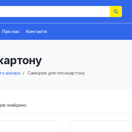
Про нас
Контакти
окартону
та анкера
Саморізи для гіпсокартону
рів знайдено