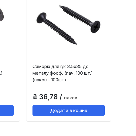
Саморіз для г/к 3.5х35 до
.)
металу фосф. (пач. 100 шт.)
(паков - 100шт)
₴ 36,78 /
паков
Додати в кошик