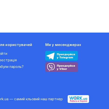
ля користувачей
Ми у месенджерах
війти
еєстрація
абули пароль?
rk.ua — самий кльовий наш партнер