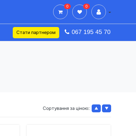
0
0
Дії в профілі
067 195 45 70
Стати партнером
Сортування за ціною:
▲
▼