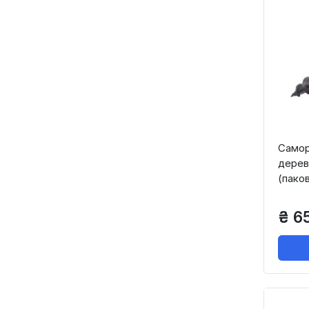
Саморі
дерева
(пако
₴ 6