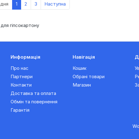
едня
1
2
3
Наступна
 для гіпсокартону
Информація
Навігація
Д
Про нас
Кошик
У
Партнери
Обрані товари
Р
Контакти
Магазин
З
Доставка та оплата
Обмін та повернення
Гарантія
Wo