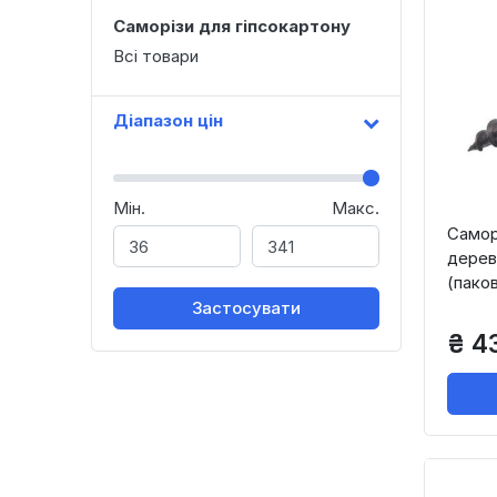
Саморізи для гіпсокартону
Всі товари
Діапазон цін
Мін.
Макс.
Саморі
дерева
(пако
Застосувати
₴ 4