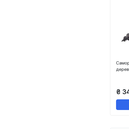
Саморі
дерев
₴ 3