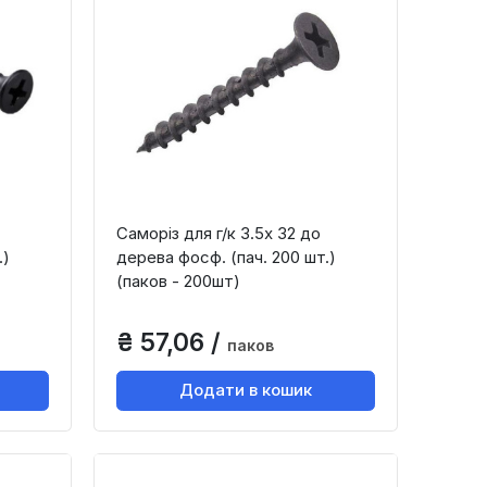
Саморіз для г/к 3.5х 32 до
.)
дерева фосф. (пач. 200 шт.)
(паков - 200шт)
₴ 57,06 /
паков
Додати в кошик