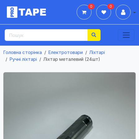
0
0
Дії
Головна сторінка
Електротовари
Ліхтарі
Ручні ліхтарі
Ліхтар металевий (24шт)