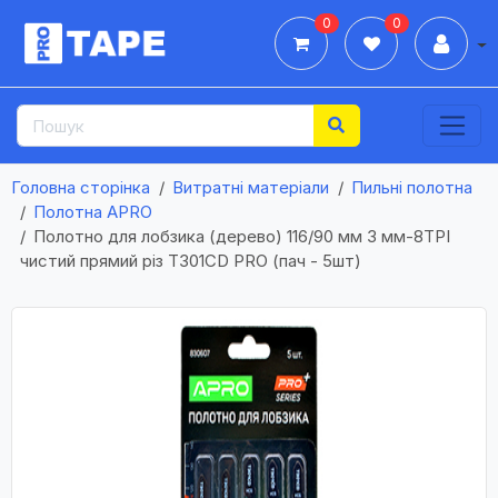
0
0
Дії
Головна сторінка
Витратні матеріали
Пильні полотна
Полотна APRO
Полотно для лобзика (дерево) 116/90 мм 3 мм-8TPI
чистий прямий різ T301CD PRO (пач - 5шт)