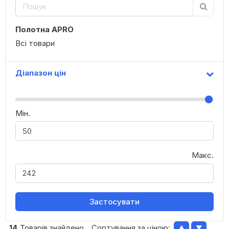
Полотна APRO
Всі товари
Діапазон цін
Мін.
Макс.
Застосувати
14
Товарів знайдено
Сортування за ціною:
▲
▼