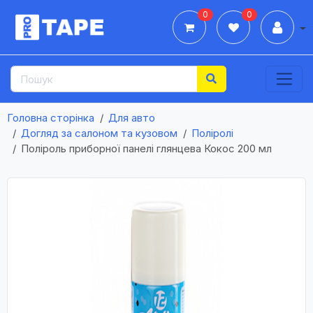
0
0
Дії
Головна сторінка
Для авто
Догляд за салоном та кузовом
Поліролі
Поліроль приборної панелі глянцева Кокос 200 мл