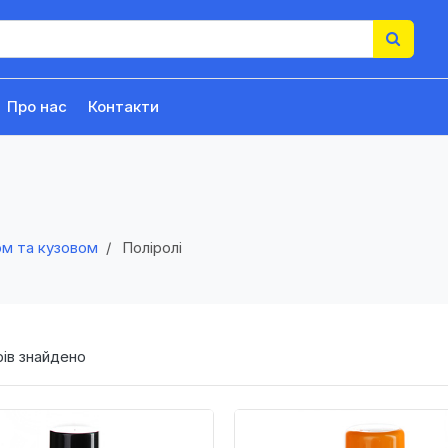
Про нас
Контакти
ом та кузовом
Поліролі
ів знайдено