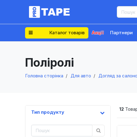
Каталог товарів
Акції
Партнери
Поліролі
Головна сторінка
Для авто
Догляд за салон
12
Товар
Тип продукту