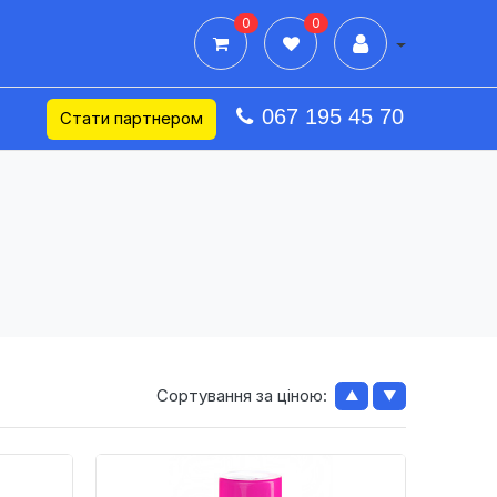
0
0
Дії в профілі
067 195 45 70
Стати партнером
Сортування за ціною:
▲
▼