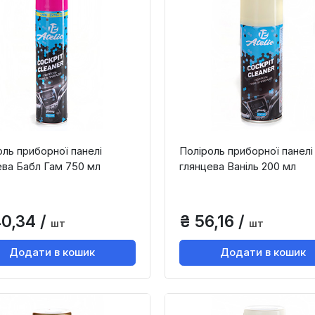
оль приборної панелі
Поліроль приборної панелі
ева Бабл Гам 750 мл
глянцева Ваніль 200 мл
40,34 /
₴ 56,16 /
шт
шт
Додати в кошик
Додати в кошик