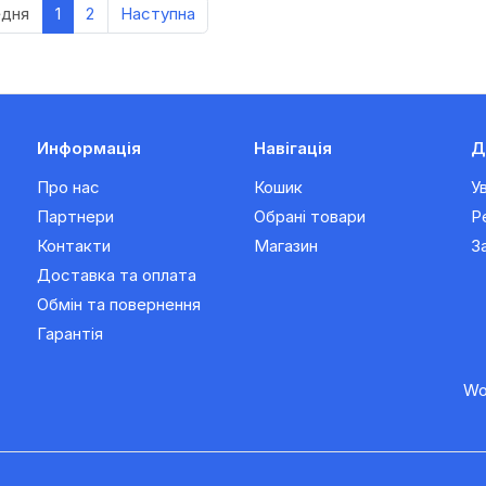
едня
1
2
Наступна
Информація
Навігація
Д
Про нас
Кошик
У
Партнери
Обрані товари
Р
Контакти
Магазин
З
Доставка та оплата
Обмін та повернення
Гарантія
Wo