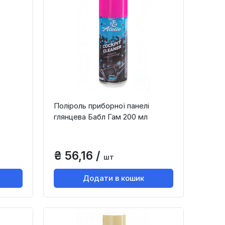
Поліроль приборної панелі
глянцева Бабл Гам 200 мл
₴ 56,16 /
шт
Додати в кошик