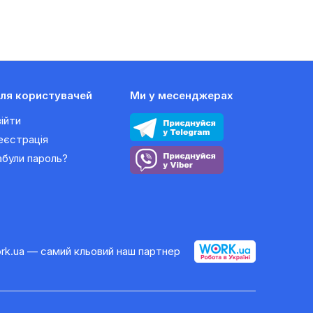
ля користувачей
Ми у месенджерах
війти
еєстрація
абули пароль?
rk.ua — самий кльовий наш партнер