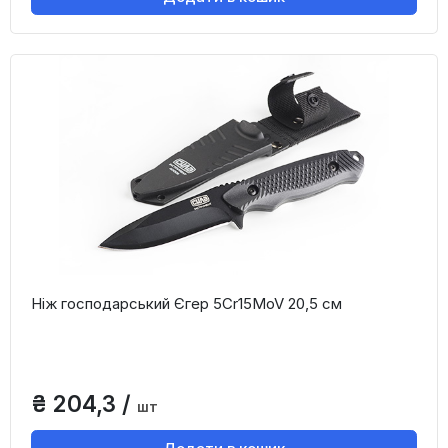
Ніж господарський Єгер 5Cr15MoV 20,5 см
₴ 204,3 /
шт