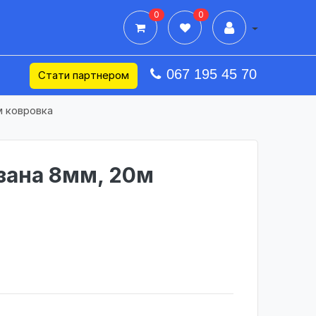
0
0
Дії в профілі
067 195 45 70
Стати партнером
м ковровка
зана 8мм, 20м