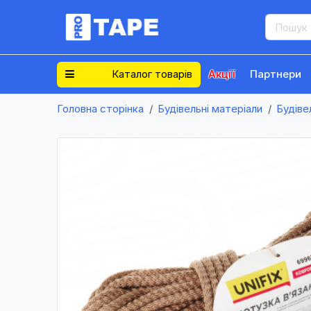
Каталог товарів
Акції
Партнери
Головна сторінка
Будівельні матеріали
Будіве