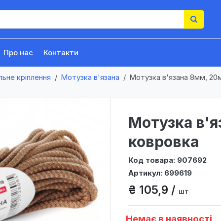
Про нас
Контакти
льне кріплення
Мотузка в'язана
Мотузка в'язана 8мм, 20
Мотузка в'я
ковровка
Код товара: 907692
Артикул: 699619
₴ 105,9 /
шт
Немає в наявності