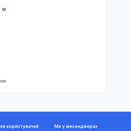
ком
ля користувачей
Ми у месенджерах