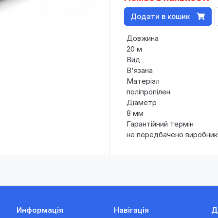
Додати в кошик
Довжина
20 м
Вид
В'язана
Матеріал
поліпропілен
Діаметр
8 мм
Гарантійний термін
не передбачено виробни
Информація
Навігація
Д