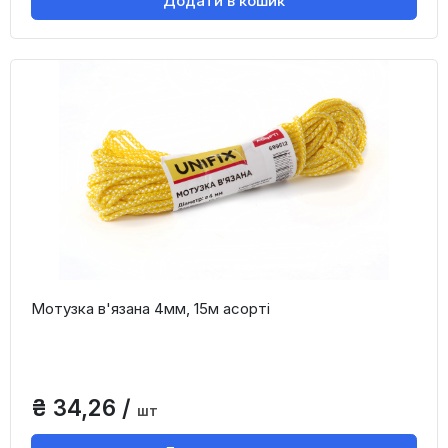
Додати в кошик
Мотузка в'язана 4мм, 15м асорті
₴ 34,26 /
шт