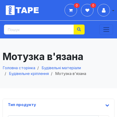
0
0
Дії
Мотузка в'язана
Головна сторінка
Будівельні матеріали
Будівельне кріплення
Мотузка в'язана
Тип продукту