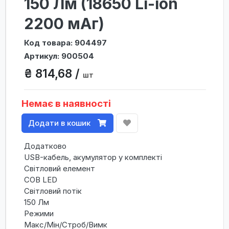
150 Лм (18650 Li-ion
2200 мАг)
Код товара: 904497
Артикул: 900504
₴ 814,68 /
шт
Немає в наявності
Додати в кошик
Додатково
USB-кабель, акумулятор у комплекті
Світловий елемент
COB LED
Світловий потік
150 Лм
Режими
Макс/Мін/Строб/Вимк