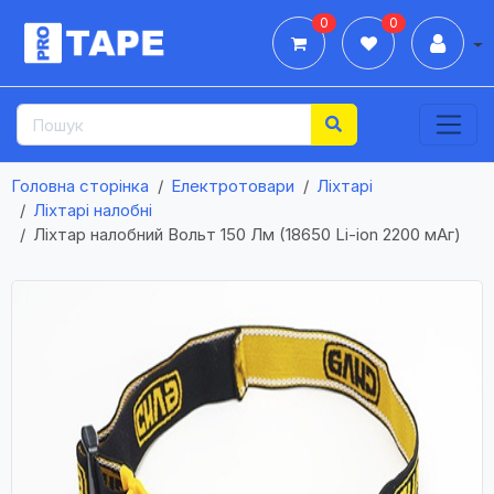
0
0
Дії
Головна сторінка
Електротовари
Ліхтарі
Ліхтарі налобні
Ліхтар налобний Вольт 150 Лм (18650 Li-ion 2200 мАг)