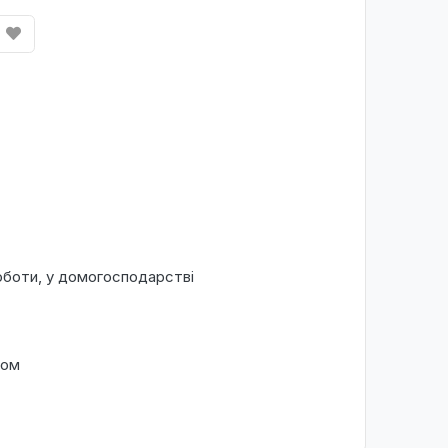
оботи, у домогосподарстві
ком