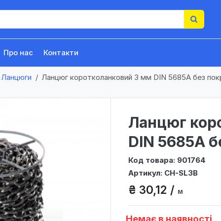
Про нас
Контакти
Ланцюги
Ланцюг коротколанковий 3 мм DIN 5685А без пок
Ланцюг кор
DIN 5685А б
Код товара: 901764
Артикул: CH-SL3B
₴ 30,12 /
м
Немає в наявності