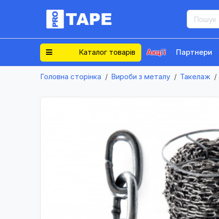
Каталог товарів
Акції
Партнери
Головна сторінка
Вироби з металу
Такелаж