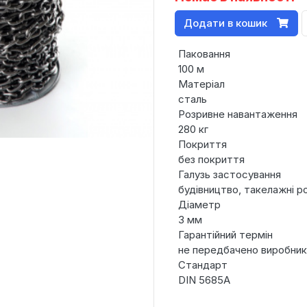
Додати в кошик
Паковання
100 м
Матеріал
сталь
Розривне навантаження
280 кг
Покриття
без покриття
Галузь застосування
будівництво, такелажні р
Діаметр
3 мм
Гарантійний термін
не передбачено виробни
Стандарт
DIN 5685А