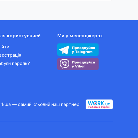
ля користувачей
Ми у месенджерах
війти
еєстрація
абули пароль?
rk.ua — самий кльовий наш партнер