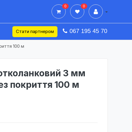
0
0
Дії в профілі
067 195 45 70
Стати партнером
риття 100 м
отколанковий 3 мм
ез покриття 100 м