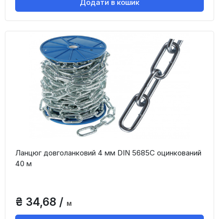
Додати в кошик
Ланцюг довголанковий 4 мм DIN 5685C оцинкований
40 м
₴ 34,68 /
м