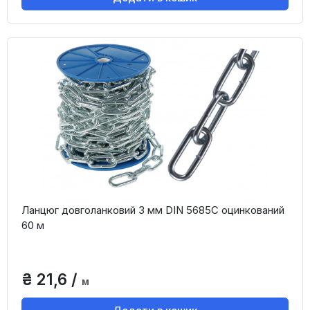
Ланцюг довголанковий 3 мм DIN 5685C оцинкований
60 м
₴ 21,6 /
м