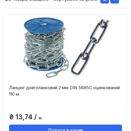
Ланцюг довголанковий 2 мм DIN 5685C оцинкований
110 м
₴ 13,74 /
м
Додати в кошик