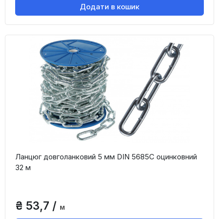
Додати в кошик
Ланцюг довголанковий 5 мм DIN 5685C оцинковний
32 м
₴ 53,7 /
м