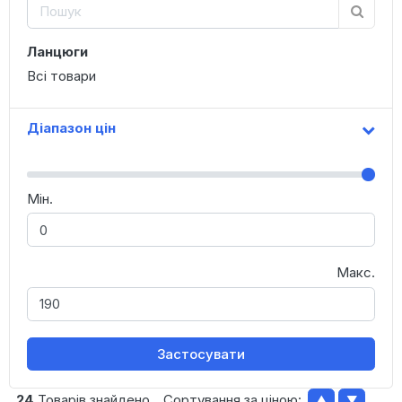
Ланцюги
Всі товари
Діапазон цін
Мін.
Макс.
Застосувати
24
Товарів знайдено
Сортування за ціною:
▲
▼