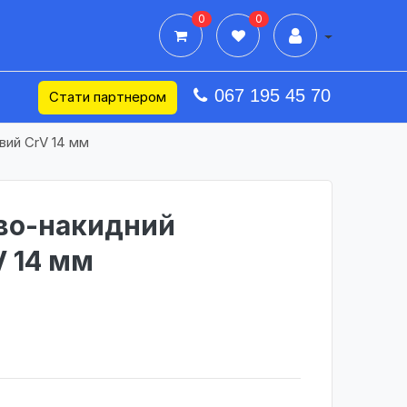
0
0
Дії в профілі
067 195 45 70
Стати партнером
вий CrV 14 мм
во-накидний
 14 мм