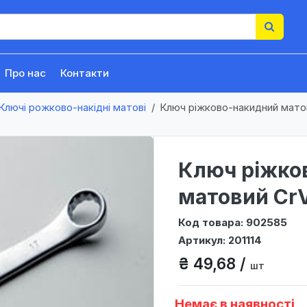
Про нас
Контакти
Ключі рожково-накідні матові
Ключ ріжково-накидний мато
Ключ ріжко
матовий CrV
Код товара: 902585
Артикул: 201114
₴ 49,68 /
шт
Немає в наявності