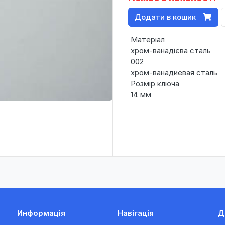
Додати в кошик
Матеріал
хром-ванадієва сталь
002
хром-ванадиевая сталь
Розмір ключа
14 мм
Информація
Навігація
Д