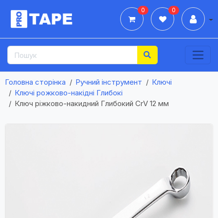
0
0
Дії
Головна сторінка
Ручний інструмент
Ключі
Ключі рожково-накідні Глибокі
Ключ ріжково-накидний Глибокий CrV 12 мм