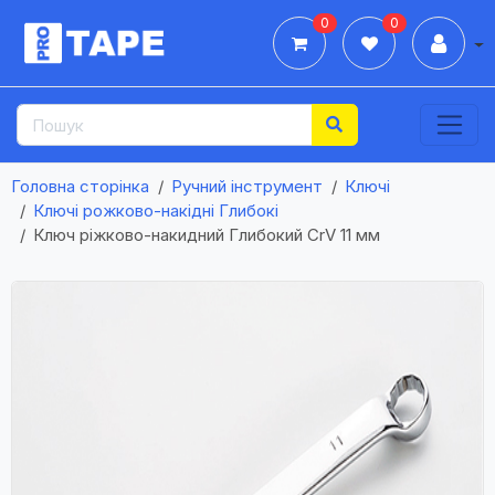
0
0
Дії
Головна сторінка
Ручний інструмент
Ключі
Ключі рожково-накідні Глибокі
Ключ ріжково-накидний Глибокий CrV 11 мм