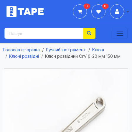
0
0
Дії
Головна сторінка
Ручний інструмент
Ключі
Ключі розвідні
Ключ розвідний CrV 0-20 мм 150 мм