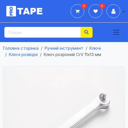
0
0
Дії
Головна сторінка
Ручний інструмент
Ключі
Ключі розвідні
Ключ розрізний CrV 11x13 мм