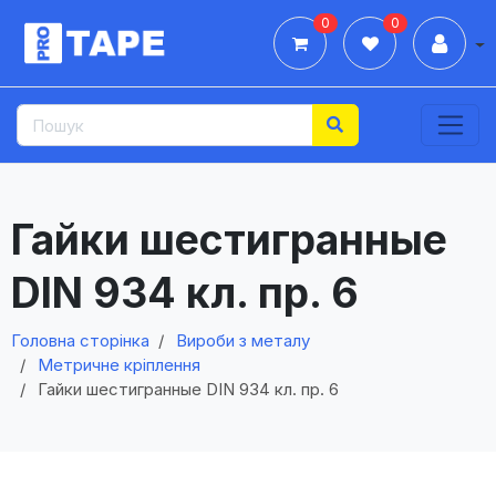
0
0
Дії
Гайки шестигранные
DIN 934 кл. пр. 6
Головна сторінка
Вироби з металу
Метричне кріплення
Гайки шестигранные DIN 934 кл. пр. 6