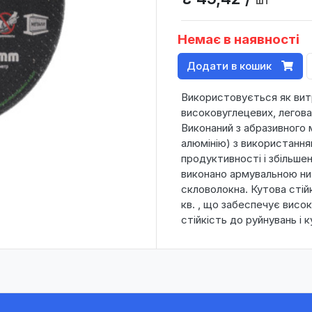
шт
Немає в наявності
Додати в кошик
Використовується як вит
високовуглецевих, легова
Виконаний з абразивного
алюмінію) з використання
продуктивності і збільше
виконано армувальною нит
скловолокна. Кутова стій
кв. , що забеспечує висок
стійкість до руйнувань і 