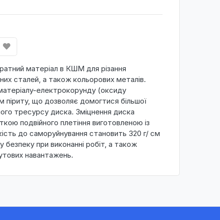
ратний матеріал в КШМ для різання
них сталей, а також кольорових металів.
 матеріалу-електрокорунду (оксиду
м піриту, що дозволяє домогтися більшої
ного тресурсу диска. Зміцнення диска
кою подвійного плетіння виготовленою із
кість до саморуйнування становить 320 г/ см
у безпеку при виконанні робіт, а також
кутових навантажень.