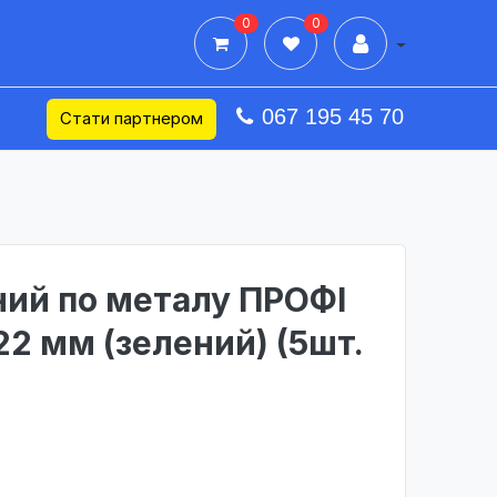
0
0
Дії в профілі
067 195 45 70
Стати партнером
ний по металу ПРОФІ
22 мм (зелений) (5шт.