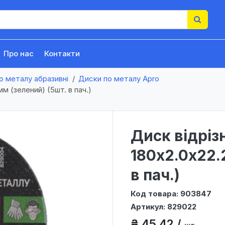
Про нас
Контакти
о металу абразивні
Диски по металу Apro
м (зелений) (5шт. в пач.)
Диск відріз
180х2.0х22.
в пач.)
Код товара: 903847
Артикул: 829022
₴ 45,42 /