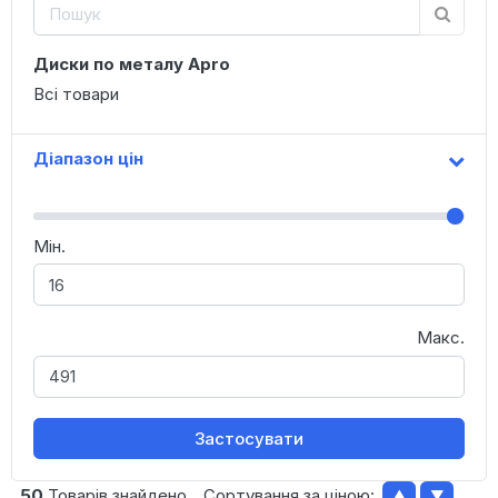
Диски по металу Apro
Всі товари
Діапазон цін
Мін.
Макс.
Застосувати
50
Товарів знайдено
Сортування за ціною:
▲
▼