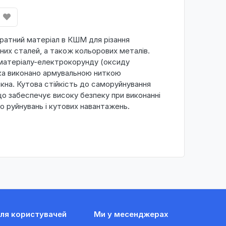
ратний матеріал в КШМ для різання
них сталей, а також кольорових металів.
 матеріалу-електрокорунду (оксиду
ска виконано армувальною ниткою
кна. Кутова стійкість до саморуйнування
 що забеспечує високу безпеку при виконанні
до руйнувань і кутових навантажень.
ля користувачей
Ми у месенджерах