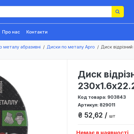
Про нас
Контакти
о металу абразивні
Диски по металу Apro
Диск відрізний 
Диск відріз
230х1.6х22.2
Код товара: 903843
Артикул: 829011
₴ 52,62 /
шт
Немає в наявності