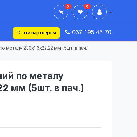
0
0
Дії в профілі
067 195 45 70
Стати партнером
по металу 230х1.6х22.22 мм (5шт. в пач.)
ний по металу
2 мм (5шт. в пач.)