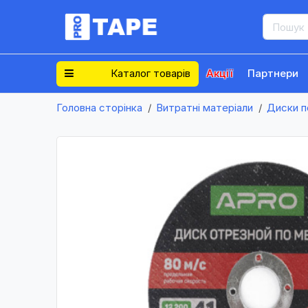
Каталог товарів
Акції
Партнери
Головна сторінка
Витратні матеріали
Диски п