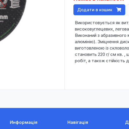
Додати в кошик
Використовується як вит
високовуглецевих, легова
Виконаний з абразивного
алюмінію). Зміцнення ди
виготовленою із скловоло
становить 220 г/ см кв. ,
робіт, а також стійкість 
Информація
Навігація
Д