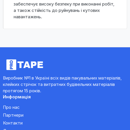
забеспечує високу безпеку при виконанні робіт,
а також стійкість до руйнувань і кутових
навантажень.
Виробник №1 в Україні всіх видів пакувальних матеріалів,
клейких стрічок та витратних будівельних матеріалів
протягом 15 років.
Информація
Про нас
Партнери
Контакти