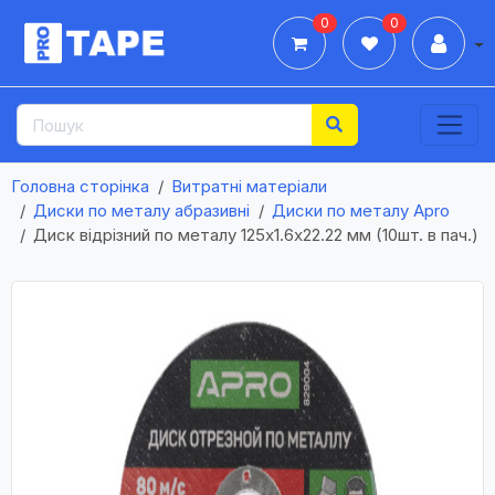
0
0
Дії
Головна сторінка
Витратні матеріали
Диски по металу абразивні
Диски по металу Apro
Диск відрізний по металу 125х1.6х22.22 мм (10шт. в пач.)