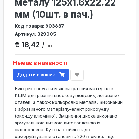
металу 125х1.6х22.22
мм (10шт. в пач.)
Код товара: 903837
Артикул: 829005
₴ 18,42 /
шт
Немає в наявності
Додати в кошик
Використовується як витратний матеріал в
КШМ для різання високовуглецевих, легованих
сталей, а також кольорових металів. Виконаний
з абразивного матеріалу-електрокорунду
(оксиду алюмінію). Зміцнення диска виконано
армувальною ниткою виготовленою із
скловолокна. Кутова стійкість до
саморуйнування становить 220 г/ см кв. , що