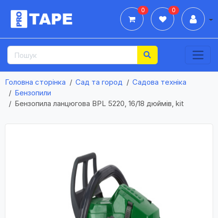
0
0
Дії
Головна сторінка
Сад та город
Садова техніка
Бензопили
Бензопила ланцюгова BPL 5220, 16/18 дюймів, kit