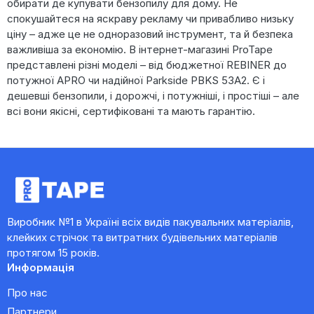
обирати де купувати бензопилу для дому. Не
спокушайтеся на яскраву рекламу чи привабливо низьку
ціну – адже це не одноразовий інструмент, та й безпека
важливіша за економію. В інтернет-магазині ProTape
представлені різні моделі – від бюджетної REBINER до
потужної APRO чи надійної Parkside PBKS 53A2. Є і
дешевші бензопили, і дорожчі, і потужніші, і простіші – але
всі вони якісні, сертифіковані та мають гарантію.
Виробник №1 в Україні всіх видів пакувальних матеріалів,
клейких стрічок та витратних будівельних матеріалів
протягом 15 років.
Информація
Про нас
Партнери