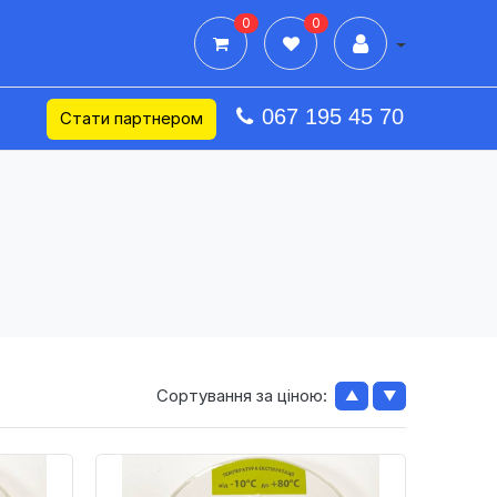
0
0
Дії в профілі
067 195 45 70
Стати партнером
Сортування за ціною:
▲
▼