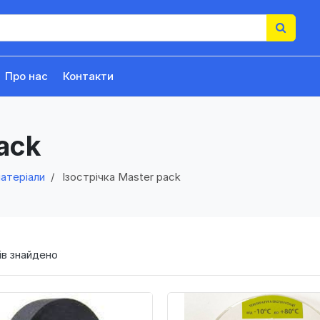
Про нас
Контакти
ack
матеріали
Ізострічка Master pack
в знайдено