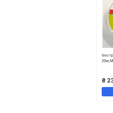
Ізостр
20м,M
₴ 2