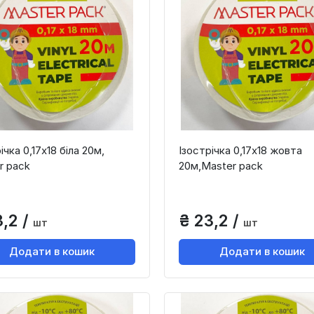
ічка 0,17х18 біла 20м,
Ізострічка 0,17х18 жовта
r paсk
20м,Master paсk
3,2 /
₴ 23,2 /
шт
шт
Додати в кошик
Додати в кошик