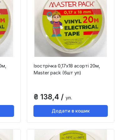
0м,
Ізострічка 0,17х18 асорті 20м,
Master paсk (6шт уп)
₴ 138,4 /
уп.
Додати в кошик