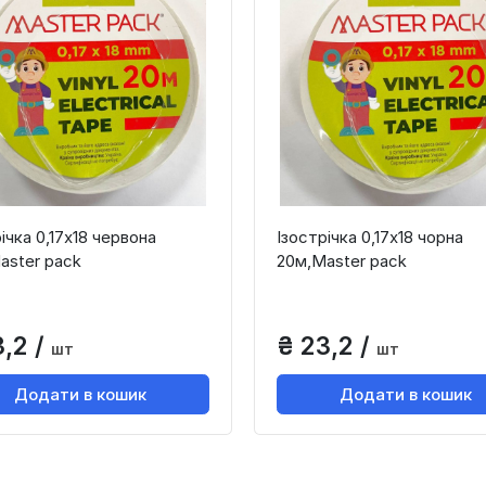
ічка 0,17х18 червона
Ізострічка 0,17х18 чорна
aster paсk
20м,Master paсk
3,2 /
₴ 23,2 /
шт
шт
Додати в кошик
Додати в кошик