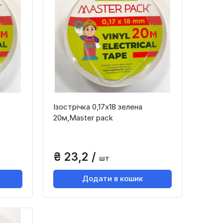
Ізострічка 0,17х18 зелена
20м,Master paсk
₴ 23,2 /
шт
Додати в кошик