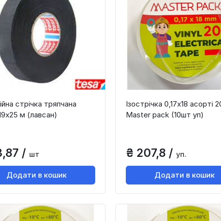
ійна стрічка тряпчана
Ізострічка 0,17х18 асорті 2
19х25 м (лавсан)
Master paсk (10шт уп)
3,87 /
₴ 207,8 /
шт
уп.
Додати в кошик
Додати в кошик