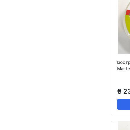
Ізостр
Maste
₴ 2