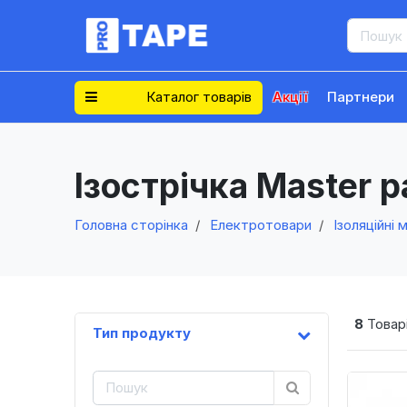
Каталог товарів
Акції
Партнери
Ізострічка Master p
Головна сторінка
Електротовари
Ізоляційні 
8
Товарі
Тип продукту