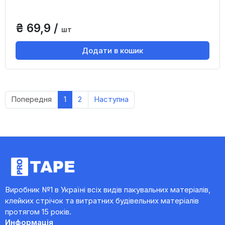
₴ 69,9 /
шт
Додати в кошик
Попередня
1
2
Наступна
Виробник №1 в Україні всіх видів пакувальних матеріалів,
клейких стрічок та витратних будівельних матеріалів
протягом 15 років.
Информація