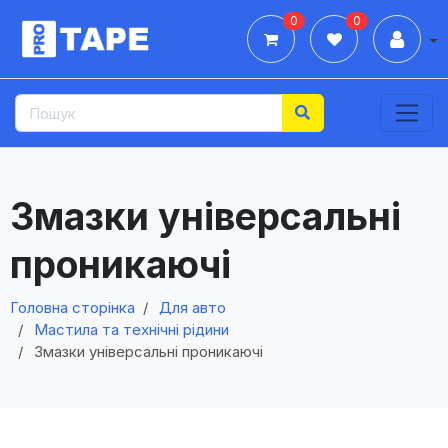
0
0
Дії
Змазки універсальні
проникаючі
Головна сторінка
Для авто
Мастила та технічні рідини
Змазки універсальні проникаючі