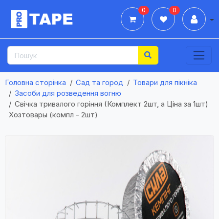
0
0
Дії
Головна сторінка
Сад та город
Товари для пікніка
Засоби для розведення вогню
Свічка тривалого горіння (Комплект 2шт, а Ціна за 1шт)
Хозтовары (компл - 2шт)