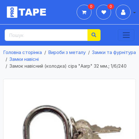
0
0
Дії
Головна сторінка
Вироби з металу
Замки та фурнітура
Замки навісні
Замок навісний (колодка) сіра "Aarp" 32 мм.; 1/6/240