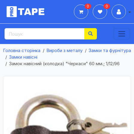
0
0
Дії
Головна сторінка
Вироби з металу
Замки та фурнітура
Замки навісні
Замок навісний (колодка) "Черкаси" 60 мм.; 1/12/96