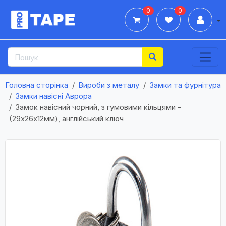
0
0
Дії
Головна сторінка
Вироби з металу
Замки та фурнітура
Замки навісні Аврора
Замок навісний чорний, з гумовими кільцями -
(29x26x12мм), англійський ключ